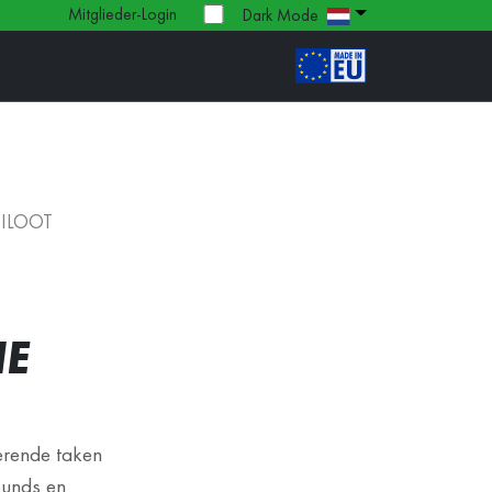
Mitglieder-Login
Dark Mode
PILOOT
IE
kerende taken
ounds en