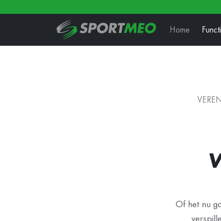
Home
Funct
VEREN
V
Of het nu ga
verspil