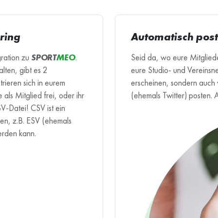
ring
Automatisch post
gration zu
SPORT
MEO
.
Seid da, wo eure Mitgliede
lten, gibt es 2
eure Studio- und Vereinsn
trieren sich in eurem
erscheinen, sondern auch 
 als Mitglied frei, oder ihr
(ehemals Twitter) posten. 
SV-Datei! CSV ist ein
men, z.B. ESV (ehemals
erden kann.