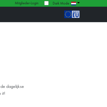
Mitglieder-Login
Dark Mode
de dagelijkse
it!