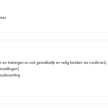
ixes
 en trainingen nu ook gemakkelijk en veilig betalen via creditcar
nstellingen)
rsusbezetting