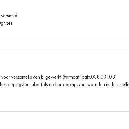
t versneld
ugfixes
 voor verzamellasten bijgewerkt (formaat "pain.008.001.08")
erroepingsformulier (als de herroepingsvoorwaarden in de instelli