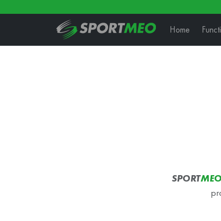
Home
Funct
SPORT
ME
pr